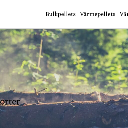
Bulkpellets
Värmepellets
Vä
orter